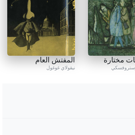
ت مختارة
المفتش العام
وستروفسكي
نيقولاي غوغول