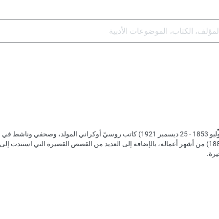
فلاديمير جالاكتيونوفيتش كورولينكو (27 يوليو 1853 - 25 ديسمبر 1921) كاتب
تعدّ روايته القصيرة الموسيقيّ الأعمى (1886) من أشهر أعماله، بالإضافة إلى العديد من القصص القص
يرة.