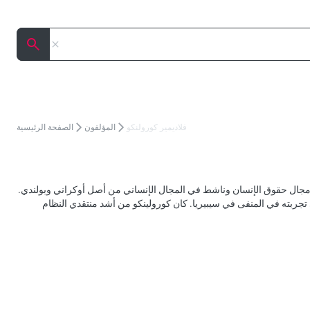
إلغاء
البحث
فلاديمير كورولنكو
المؤلفون
الصفحة الرئيسية
 روسيّ أوكراني المولد، وصحفي وناشط في مجال حقوق الإنسان وناشط في المجال الإنساني من أصل أوكراني وبولندي.
يرة التي استندت إلى تجربته في المنفى في سيبيريا. كان كورولينكو من أشد منتقدي النظام